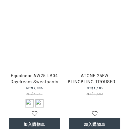
Equalnear AW25-LB04
ATONE 25FW
Daydream Sweatpants
BLINGBLING TROUSER 西
裝褲
NT$2,996
NT$1,185
NT$4,280
NT$1,580
加入購物車
加入購物車