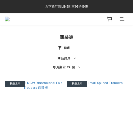
右下角訂閱LINE即享95折優惠
右下角訂閱LINE即享95折優惠
TS-2618 涼感短T 多版型選擇,涼感優惠 單件390 兩件750 三件1000 十件3000
右下角訂閱LINE即享95折優惠
西裝褲
篩選
商品排序
每頁顯示 24 個
新品上市
新品上市