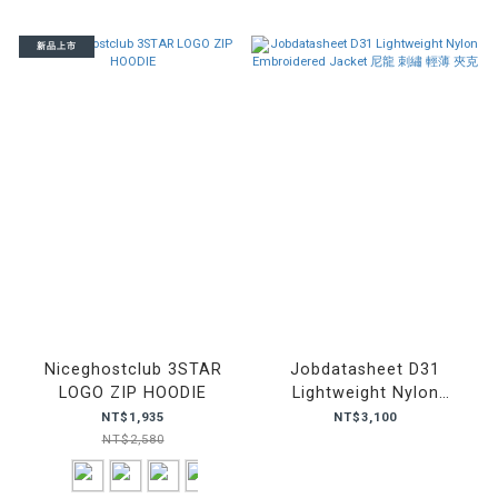
新品上市
Niceghostclub 3STAR
Jobdatasheet D31
LOGO ZIP HOODIE
Lightweight Nylon
Embroidered Jacket 尼龍
NT$1,935
NT$3,100
刺繡 輕薄 夾克
NT$2,580