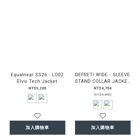
Equalnear SS26 - LO02
DEFRETI WIDE - SLEEVE
Elvis Tech Jacket
STAND COLLAR JACKET
寬袖 立領 外套
NT$5,200
NT$4,704
NT$5,880
加入購物車
加入購物車