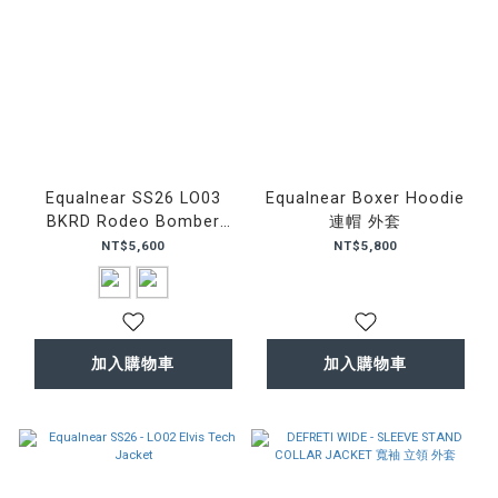
Equalnear SS26 LO03
Equalnear Boxer Hoodie
BKRD Rodeo Bomber
連帽 外套
Jacket
NT$5,600
NT$5,800
加入購物車
加入購物車