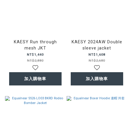
KAESY Run through
KAESY 2024AW Double
mesh JKT
sleeve jacket
NT$1,440
NT$1,608
NT$2,880
NT$2,680
加入購物車
加入購物車