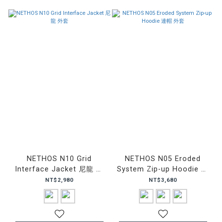
NETHOS N10 Grid
NETHOS N05 Eroded
Interface Jacket 尼龍 外
System Zip-up Hoodie 連
套
帽 外套
NT$2,980
NT$3,680