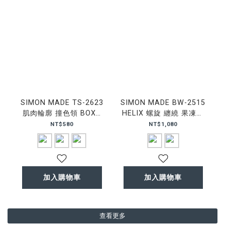
SIMON MADE TS-2623
SIMON MADE BW-2515
肌肉輪廓 撞色領 BOXY
HELIX 螺旋 纏繞 果凍棉
復古 短T
棉褲
NT$580
NT$1,080
加入購物車
加入購物車
查看更多