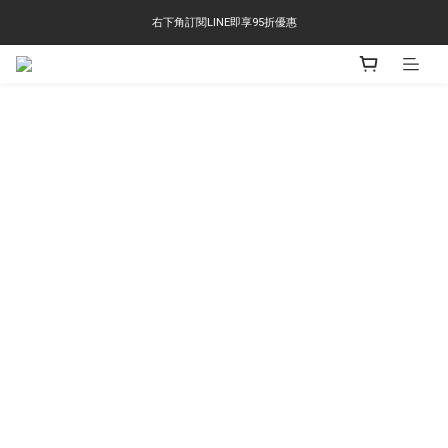
右下角訂閱LINE即享95折優惠
右下角訂閱LINE即享95折優惠
TS-2618 涼感短T 多版型選擇,涼感優惠 單件390 兩件750 三件1000 十件3000
右下角訂閱LINE即享95折優惠