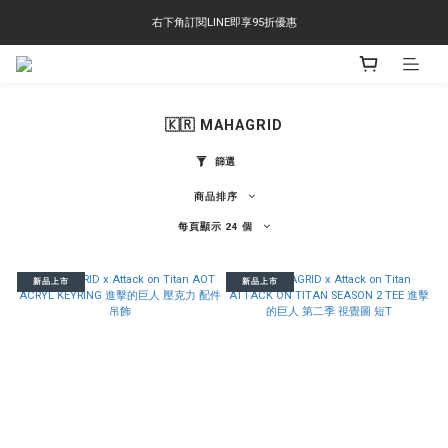
右下角訂閱LINE即享95折優惠
右下角訂閱LINE即享95折優惠
TS-2618 涼感短T 多版型選擇,涼感優惠 單件390 兩件750 三件1000 十件3000
右下角訂閱LINE即享95折優惠
🇰🇷 MAHAGRID
篩選
商品排序
每頁顯示 24 個
新品上市
新品上市