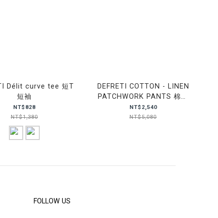
I Délit curve tee 短T
DEFRETI COTTON - LINEN
短袖
PATCHWORK PANTS 棉麻
拼接 長褲
NT$828
NT$2,540
NT$1,380
NT$5,080
FOLLOW US