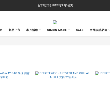
右下角訂閱LINE即享95折優惠
右下角訂閱LINE即享95折優惠
TS-2618 涼感短T 多版型選擇,涼感優惠 單件390 兩件750 三件1000 十件3000
右下角訂閱LINE即享95折優惠
聯名
新品上市
本月活動
SIMON MADE
SALE
台灣設計品牌