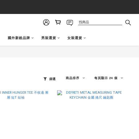
國外新銳品牌
男裝選貨
女裝選貨
商品排序
每頁顯示 24 個
篩選