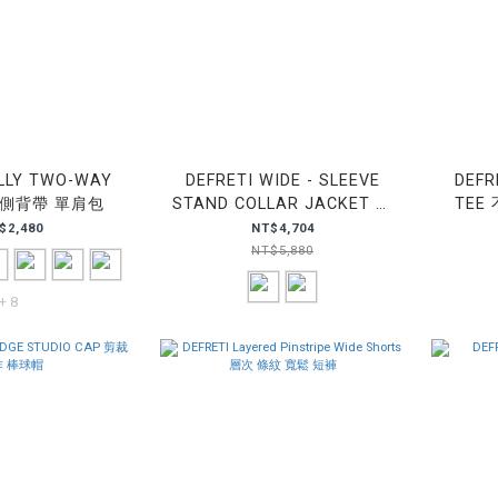
ELLY TWO-WAY
DEFRETI WIDE - SLEEVE
DEFR
 側背帶 單肩包
STAND COLLAR JACKET 寬
TEE
袖 立領 外套
$2,480
NT$4,704
NT$5,880
+ 8