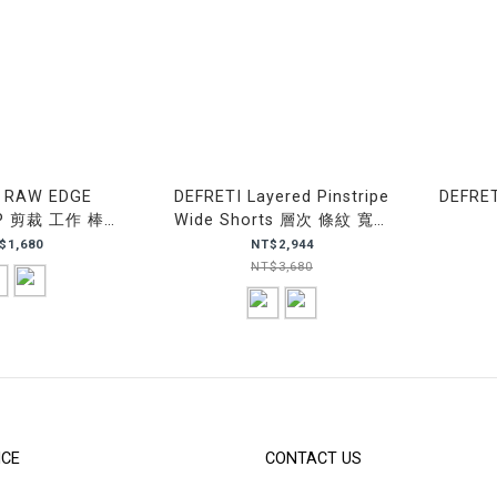
I RAW EDGE
DEFRETI Layered Pinstripe
DEFRET
AP 剪裁 工作 棒球
Wide Shorts 層次 條紋 寬鬆
帽
短褲
$1,680
NT$2,944
NT$3,680
ICE
CONTACT US