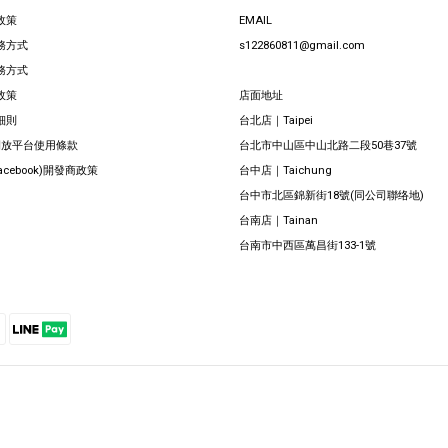
政策
EMAIL
務方式
s122860811@gmail.com
務方式
政策
店面地址
細則
台北店｜Taipei
 開放平台使用條款
台北市中山區中山北路二段50巷37號
Facebook)開發商政策
台中店｜Taichung
台中市北區錦新街18號(同公司聯络地)
台南店｜Tainan
台南市中西區萬昌街133-1號