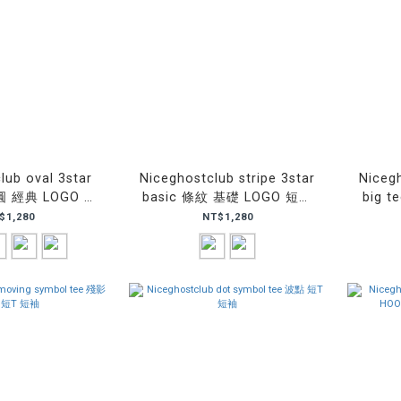
lub oval 3star
Niceghostclub stripe 3star
Nicegh
橢圓 經典 LOGO 短
basic 條紋 基礎 LOGO 短袖
big 
 短T
短T
$1,280
NT$1,280