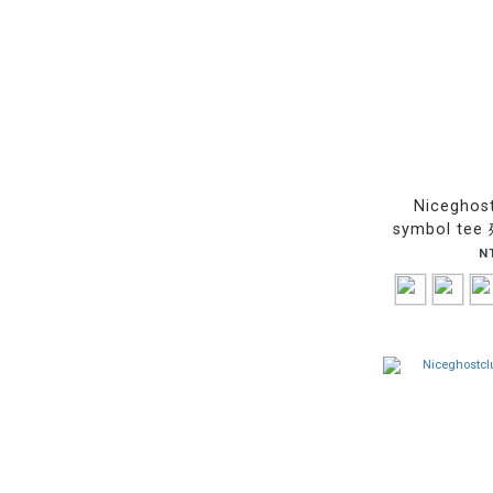
Niceghos
symbol te
N