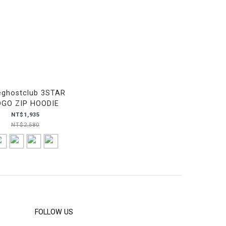
eghostclub 3STAR
OGO ZIP HOODIE
NT$1,935
NT$2,580
FOLLOW US