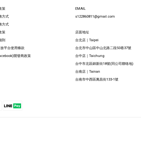
政策
EMAIL
務方式
s122860811@gmail.com
務方式
政策
店面地址
細則
台北店｜Taipei
 開放平台使用條款
台北市中山區中山北路二段50巷37號
Facebook)開發商政策
台中店｜Taichung
台中市北區錦新街18號(同公司聯络地)
台南店｜Tainan
台南市中西區萬昌街133-1號