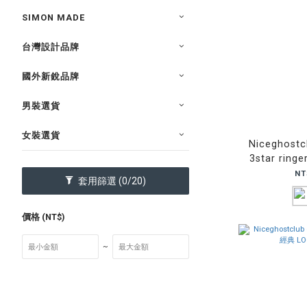
SIMON MADE
台灣設計品牌
國外新銳品牌
男裝選貨
女裝選貨
Niceghostcl
3star ring
圓領 短
NT
套用篩選
(0/20)
價格 (NT$)
~