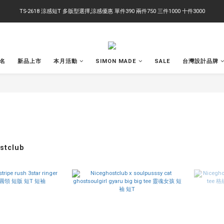
TS-2618 涼感短T 多版型選擇,涼感優惠 單件390 兩件750 三件1000 十件3000
右下角訂閱LINE即享95折優惠
右下角訂閱LINE即享95折優惠
聯名
新品上市
本月活動
SIMON MADE
SALE
台灣設計品牌
stclub