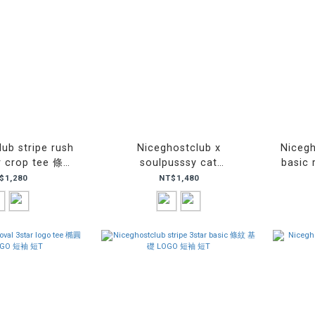
ub stripe rush
Niceghostclub x
Nicegh
er crop tee 條紋
soulpusssy cat
basic
版 短T 短袖
ghostsoulgirl gyaru big big
撞
$1,280
NT$1,480
tee 靈魂女孩 短袖 短T