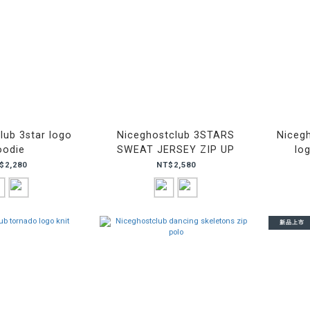
lub 3star logo
Niceghostclub 3STARS
Nicegh
oodie
SWEAT JERSEY ZIP UP
lo
$2,280
NT$2,580
新品上市