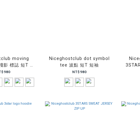
tclub moving
Niceghostclub dot symbol
Nice
e 殘影 標誌 短T 短
tee 波點 短T 短袖
3STA
袖
T$980
NT$980