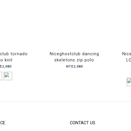
club tornado
Niceghostclub dancing
Nic
o knit
skeletons zip polo
L
$2,080
NT$2,080
ICE
CONTACT US