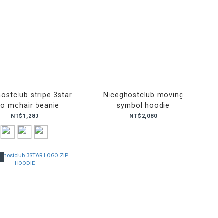
ostclub stripe 3star
Niceghostclub moving
go mohair beanie
symbol hoodie
NT$1,280
NT$2,080