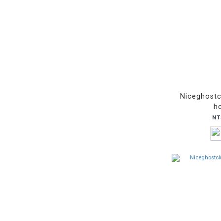
Niceghostc
h
NT