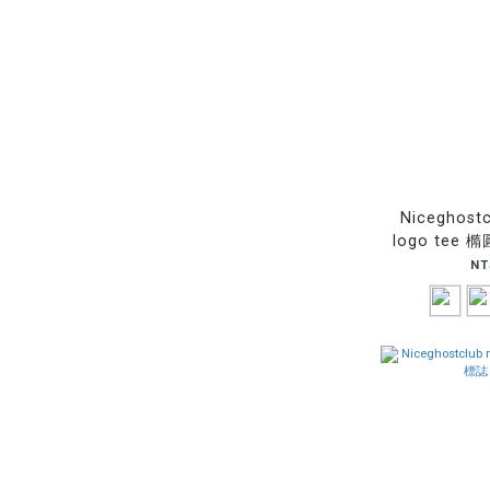
Niceghostc
logo tee 
袖
NT