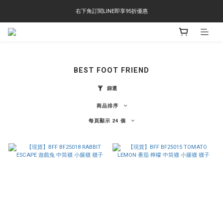
右下角訂閱LINE即享95折優惠
右下角訂閱LINE即享95折優惠
TS-2618 涼感短T 多版型選擇,涼感優惠 單件390 兩件750 三件1000 十件3000
右下角訂閱LINE即享95折優惠
BEST FOOT FRIEND
篩選
商品排序
每頁顯示 24 個