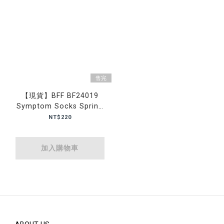
售完
【現貨】BFF BF24019
Symptom Socks Spring
Scream 春吶 刺繡 中筒襪
NT$220
小腿襪 長襪
加入購物車