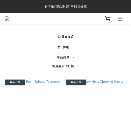
右下角訂閱LINE即享95折優惠
右下角訂閱LINE即享95折優惠
TS-2618 涼感短T 多版型選擇,涼感優惠 單件390 兩件750 三件1000 十件3000
右下角訂閱LINE即享95折優惠
LiSenZ
篩選
商品排序
每頁顯示 24 個
新品上市
新品上市