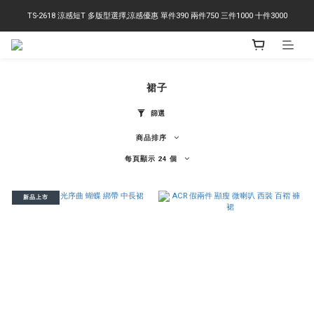
TS-2618 涼感短T 多版型選擇,涼感優惠 單件390 兩件750 三件1000 十件3000
右下角訂閱LINE即享95折優惠
右下角訂閱LINE即享95折優惠
裙子
篩選
商品排序
每頁顯示 24 個
新品上市