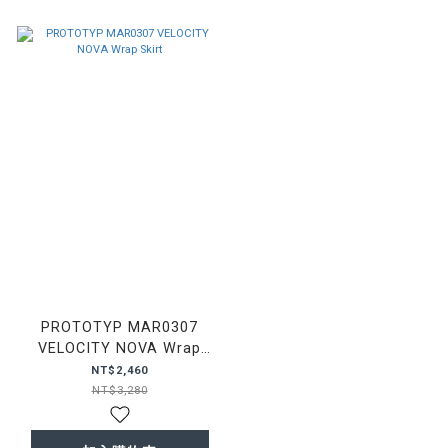
PROTOTYP MAR0307
VELOCITY NOVA Wrap
Skirt
NT$2,460
NT$3,280