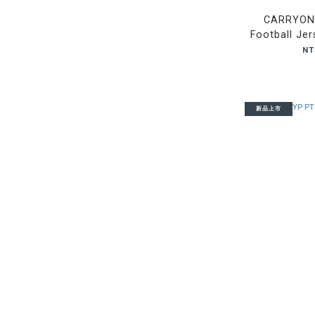
CARRYON
Football J
NT
新品上市