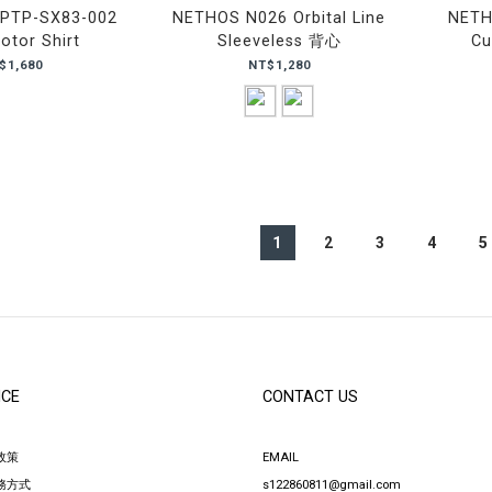
PTP-SX83-002
NETHOS N026 Orbital Line
NETH
otor Shirt
Sleeveless 背心
Cu
$1,680
NT$1,280
1
2
3
4
5
ICE
CONTACT US
政策
EMAIL
務方式
s122860811@gmail.com