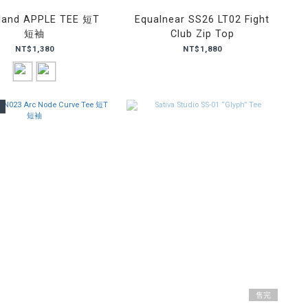
land APPLE TEE 短T
Equalnear SS26 LT02 Fight
短袖
Club Zip Top
NT$1,380
NT$1,880
售完