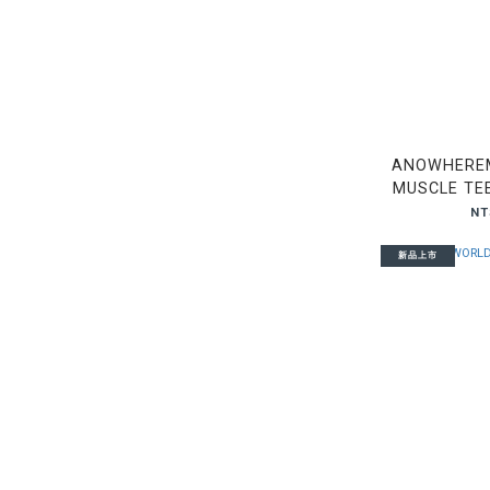
ANOWHEREM
MUSCLE T
NT
新品上市