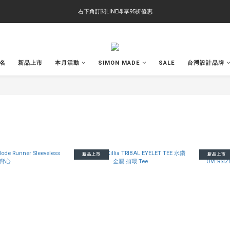
右下角訂閱LINE即享95折優惠
右下角訂閱LINE即享95折優惠
TS-2618 涼感短T 多版型選擇,涼感優惠 單件390 兩件750 三件1000 十件3000
右下角訂閱LINE即享95折優惠
聯名
新品上市
本月活動
SIMON MADE
SALE
台灣設計品牌
新品上市
新品上市