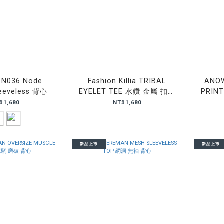
 N036 Node
Fashion Killia TRIBAL
ANO
leeveless 背心
EYELET TEE 水鑽 金屬 扣環
PRINT
Tee
水
$1,680
NT$1,680
新品上市
新品上市