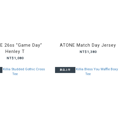
E 26ss ”Game Day”
ATONE Match Day Jersey
Henley T
NT$1,380
NT$1,080
新品上市