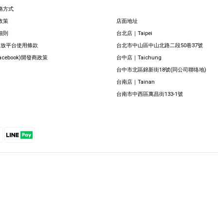
務方式
政策
店面地址
細則
台北店｜Taipei
 開放平台使用條款
台北市中山區中山北路二段50巷37號
Facebook)開發商政策
台中店｜Taichung
台中市北區錦新街18號(同公司聯络地)
台南店｜Tainan
台南市中西區萬昌街133-1號