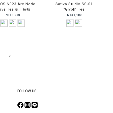
OS N023 Arc Node
Sativa Studio SS-01
rve Tee 短T 短袖
“Glyph” Tee
NT$1,680
NT$1,180
FOLLOW US