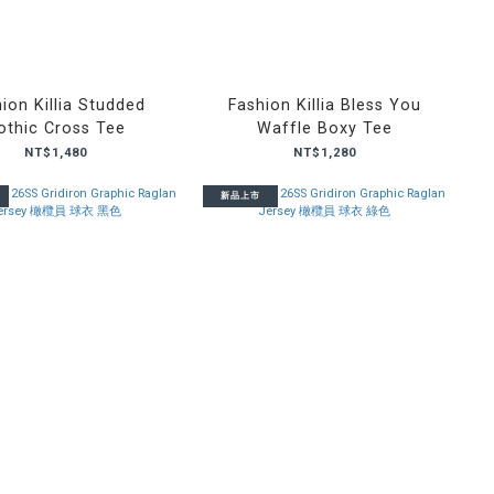
ion Killia Studded
Fashion Killia Bless You
othic Cross Tee
Waffle Boxy Tee
NT$1,480
NT$1,280
新品上市