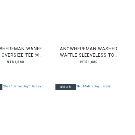
WHEREMAN WANFF
ANOWHEREMAN WASHED
 OVERSIZE TEE 漸層
WAFFLE SLEEVELESS TOP
洗 磨破 短T 短袖
華夫格 背心
NT$1,580
NT$1,680
新品上市