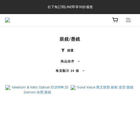
右下角訂閱LINE即享95折優惠
右下角訂閱LINE即享95折優惠
TS-2618 涼感短T 多版型選擇,涼感優惠 單件390 兩件750 三件1000 十件3000
右下角訂閱LINE即享95折優惠
眼鏡/墨鏡
篩選
商品排序
每頁顯示 24 個