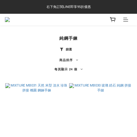
右下角訂閱LINE即享95折優惠
右下角訂閱LINE即享95折優惠
TS-2618 涼感短T 多版型選擇,涼感優惠 單件390 兩件750 三件1000 十件3000
右下角訂閱LINE即享95折優惠
純鋼手鍊
篩選
商品排序
每頁顯示 24 個