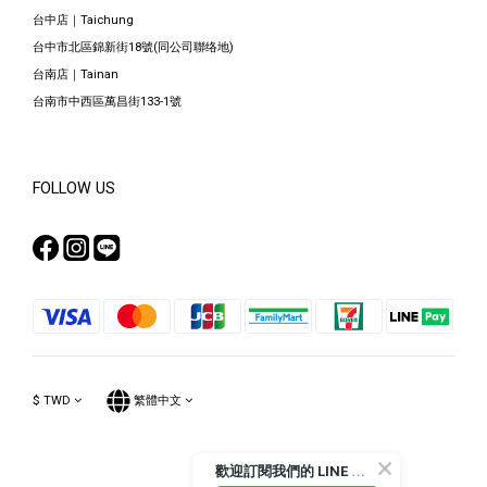
台中店｜Taichung
台中市北區錦新街18號(同公司聯络地)
台南店｜Tainan
台南市中西區萬昌街133-1號
FOLLOW US
$
TWD
繁體中文
歡
迎訂閱我們的 LINE 官方帳號