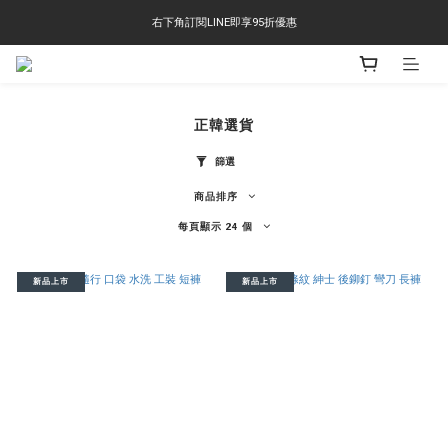
右下角訂閱LINE即享95折優惠
右下角訂閱LINE即享95折優惠
TS-2618 涼感短T 多版型選擇,涼感優惠 單件390 兩件750 三件1000 十件3000
右下角訂閱LINE即享95折優惠
正韓選貨
篩選
商品排序
每頁顯示 24 個
新品上市
新品上市