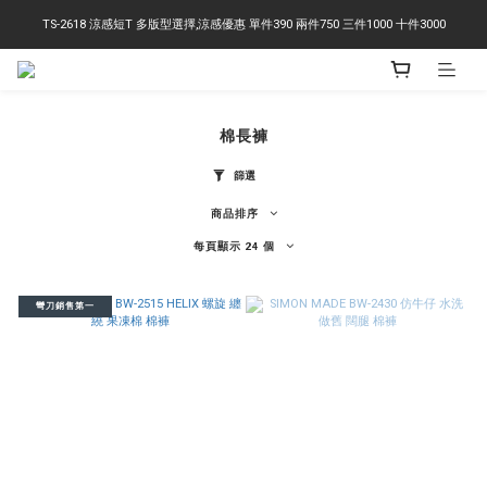
TS-2618 涼感短T 多版型選擇,涼感優惠 單件390 兩件750 三件1000 十件3000
右下角訂閱LINE即享95折優惠
右下角訂閱LINE即享95折優惠
棉長褲
篩選
商品排序
每頁顯示 24 個
彎刀銷售第一