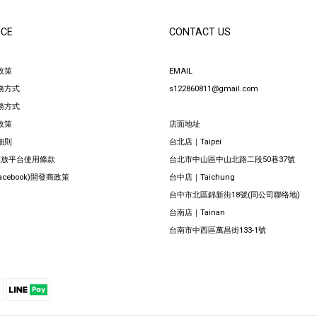
ICE
CONTACT US
政策
EMAIL
務方式
s122860811@gmail.com
務方式
政策
店面地址
細則
台北店｜Taipei
 開放平台使用條款
台北市中山區中山北路二段50巷37號
Facebook)開發商政策
台中店｜Taichung
台中市北區錦新街18號(同公司聯络地)
台南店｜Tainan
台南市中西區萬昌街133-1號