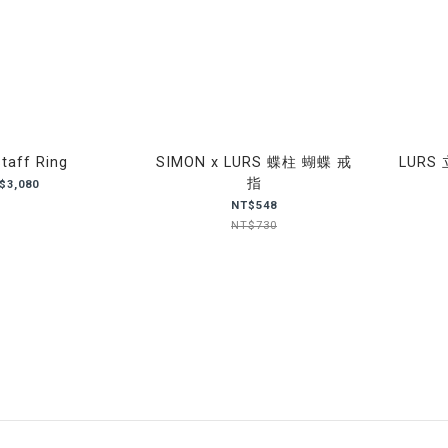
taff Ring
SIMON x LURS 蝶柱 蝴蝶 戒
LURS
指
$3,080
NT$548
NT$730