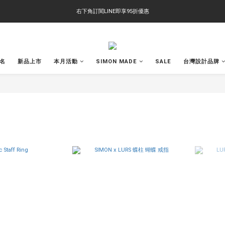
右下角訂閱LINE即享95折優惠
右下角訂閱LINE即享95折優惠
TS-2618 涼感短T 多版型選擇,涼感優惠 單件390 兩件750 三件1000 十件3000
右下角訂閱LINE即享95折優惠
聯名
新品上市
本月活動
SIMON MADE
SALE
台灣設計品牌