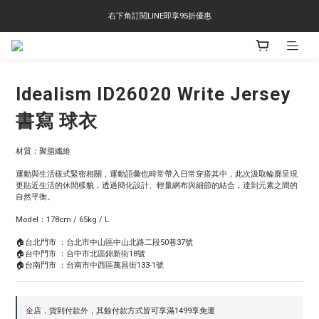
右下角訂閱LINE即享95折優惠
右下角訂閱LINE即享95折優惠
TS-2618 涼感短T 多版型選擇,涼感優惠 單件390 兩件750 三件1000 十件3000
右下角訂閱LINE即享95折優惠
Idealism ID26020 Write Jersey
書寫 球衣
材質：聚脂纖維
運動與生活樣式緊密相關，運動語彙也時常帶入日常穿搭其中，此次汲取輪廓呈現
更貼近生活的休閒樣貌，透過簡化設計、輕量網布與細節的結合，達到元素之間的
自然平衡。
Model：178cm / 65kg / L
🏠台北門市 ：台北市中山區中山北路二段50巷37號
🏠台中門市 ：台中市北區錦新街18號
🏠台南門市 ：台南市中西區萬昌街133-1號
全店，貨到付款外，其餘付款方式皆可享滿1499享免運