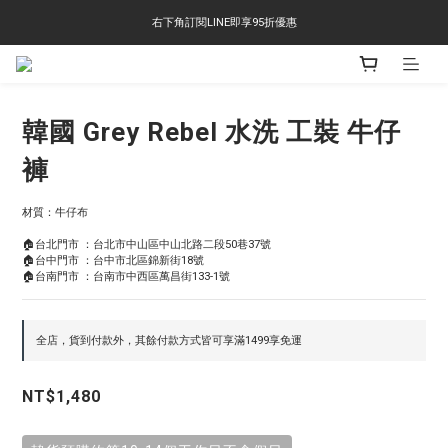
右下角訂閱LINE即享95折優惠
右下角訂閱LINE即享95折優惠
TS-2618 涼感短T 多版型選擇,涼感優惠 單件390 兩件750 三件1000 十件3000
右下角訂閱LINE即享95折優惠
韓國 Grey Rebel 水洗 工裝 牛仔
褲
材質：牛仔布
🏠台北門市 ：台北市中山區中山北路二段50巷37號
🏠台中門市 ：台中市北區錦新街18號
🏠台南門市 ：台南市中西區萬昌街133-1號
全店，貨到付款外，其餘付款方式皆可享滿1499享免運
NT$1,480