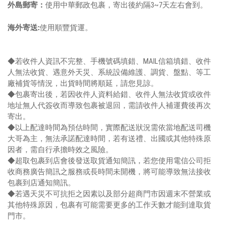
外島郵寄：
使用中華郵政包裹，寄出後約隔3~7天左右會到。
海外寄送:
使用順豐貨運。
◆若收件人資訊不完整、手機號碼填錯、MAIL信箱填錯、收件
人無法收貨、遇意外天災、系統設備維護、調貨、盤點、等工
廠補貨等情況，出貨時間將順延，請您見諒。
◆包裹寄出後，若因收件人資料給錯、收件人無法收貨或收件
地址無人代簽收而導致包裹被退回，需請收件人補運費後再次
寄出。
◆以上配達時間為預估時間，實際配送狀況需依當地配送司機
大哥為主，無法承諾配達時間，若有送禮、出國或其他特殊原
因者，需自行承擔時效之風險。
◆超取包裹到店會後發送取貨通知簡訊，若您使用電信公司拒
收商務廣告簡訊之服務或長時間未開機，將可能導致無法接收
包裹到店通知簡訊。
◆若遇天災不可抗拒之因素以及部分超商門市因週末不營業或
其他特殊原因，包裹有可能需要更多的工作天數才能到達取貨
門市。