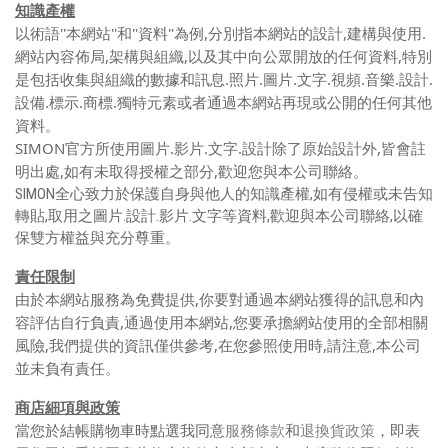
知識產權
以術語''本網站''和''資料''為例,分別指本網站的設計,建構與使用.
網站內容佈局,架構與組織,以及其中向公眾開放的任何資料,特別
是包括收集與組織的數據和訊息.照片.圖片.文字.視頻.音樂.設計.
設備.標示.商標.獨特元素或者通過本網站再現或公開的任何其他
資料
。
SIMON官方所使用圖片.影片.文字.設計除了原始設計外,皆會註
明出處,如有未取得授權之部分,歡迎您與本公司聯絡
。
SIMON全心致力於保護自身與他人的知識產權,如有侵權或未告知
轉貼,取用之圖片.設計.影片.文字等資料,歡迎與本公司聯絡,以確
保雙方權益與充分尊重
。
責任限制
由於本網站服務為免費提供,你要對通過本網站獲得的訊息和內
容評估自行負責,通過使用本網站,您要承擔網站使用的全部相關
風險,我們提供的資訊僅供參考,在您參照使用時,請注意,本公司
並未負有責任
。
商店細項與政策
服務條款
退換貨政策
當您於結帳購物車時點選我同意
和
，即表