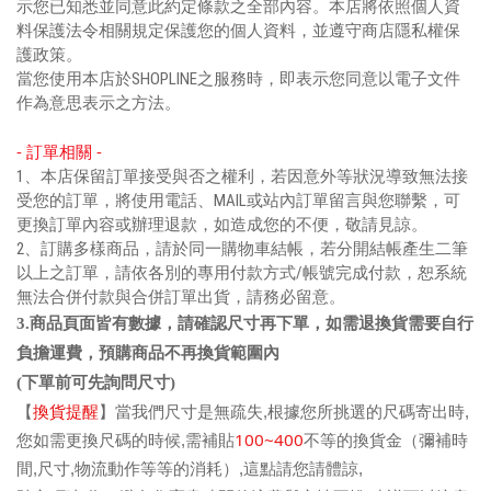
示您已知悉並同意此約定條款之全部內容。
本店將依照個人資
料保護法令相關規定保護您的個人資料，並遵守商店隱私權保
護政策。
當您使用本店於SHOPLINE之服務時，即表示您同意以電子文件
作為意思表示之方法。
- 訂單相關 -
1、本店保留訂單接受與否之權利，若因意外等狀況導致無法接
受您的訂單，將使用電話、MAIL或站內訂單留言與您聯繫，可
更換訂單內容或辦理退款，如造成您的不便，敬請見諒。
2、訂購多樣商品，請於同一購物車結帳，若分開結帳產生二筆
以上之訂單，請依各別的專用付款方式/帳號完成付款，恕系統
無法合併付款與合併訂單出貨，請務必留意。
3.商品頁面皆有數據，請確認尺寸再下單，如需退換貨需要自行
負擔運費，預購商品不再換貨範圍內
(下單前可先詢問尺寸)
【
換貨提醒
】當我們尺寸是無疏失
,
根據您所挑選的尺碼寄出時
,
100~400
您如需更換尺碼的時候
,
需補貼
不等的換貨金（彌補時
間
,
尺寸
,
物流動作等等的消耗）
,
這點請您請體諒
,