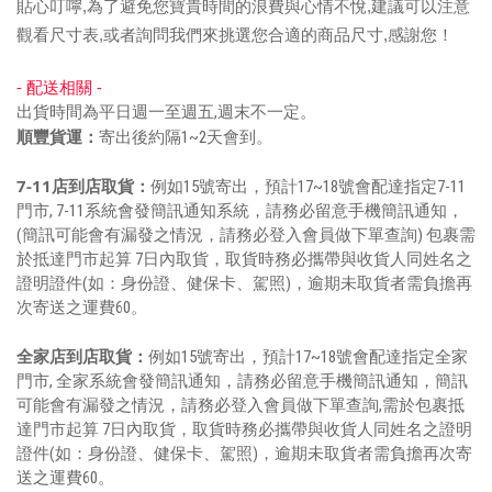
貼心叮嚀
,
為了避免您寶貴時間的浪費與心情不悅
,
建議可以注意
觀看尺寸表
,
或者詢問我們來挑選您合適的商品尺寸
,
感謝您！
- 配送相關 -
出貨時間為平日週一至週五,週末不一定。
順豐貨運：
寄出後約隔1~2天會到。
7-11店到店取貨：
例如15號寄出，預計17~18號會配達指定7-11
門市, 7-11系統會發簡訊通知系統，請務必留意手機簡訊通知，
(簡訊可能會有漏發之情況，請務必登入會員做下單查詢) 包裹需
於抵達門市起算 7日內取貨，取貨時務必攜帶與收貨人同姓名之
證明證件(如：身份證、健保卡、駕照)，逾期未取貨者需負擔再
次寄送之運費60。
全家店到店取貨：
例如15號寄出，預計17~18號會配達指定全家
門市, 全家系統會發簡訊通知，請務必留意手機簡訊通知，簡訊
可能會有漏發之情況，請務必登入會員做下單查詢,需於包裹抵
達門市起算 7日內取貨，取貨時務必攜帶與收貨人同姓名之證明
證件(如：身份證、健保卡、駕照)，逾期未取貨者需負擔再次寄
送之運費60。