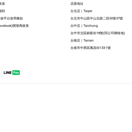
政策
店面地址
細則
台北店｜Taipei
 開放平台使用條款
台北市中山區中山北路二段50巷37號
Facebook)開發商政策
台中店｜Taichung
台中市北區錦新街18號(同公司聯络地)
台南店｜Tainan
台南市中西區萬昌街133-1號
Powered by SHOPLINE