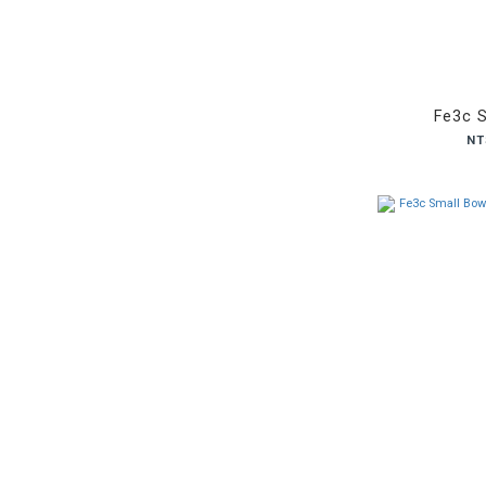
Fe3c S
NT