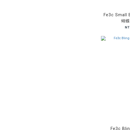
Fe3c Small 
蝴蝶
NT
Fe3c Blin