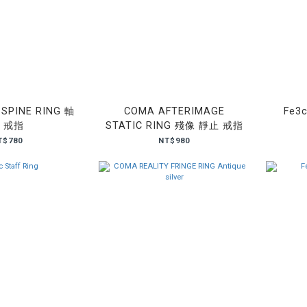
 SPINE RING 軸
COMA AFTERIMAGE
Fe3c
 戒指
STATIC RING 殘像 靜止 戒指
T$780
NT$980