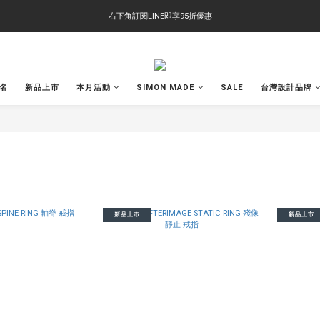
右下角訂閱LINE即享95折優惠
右下角訂閱LINE即享95折優惠
TS-2618 涼感短T 多版型選擇,涼感優惠 單件390 兩件750 三件1000 十件3000
右下角訂閱LINE即享95折優惠
聯名
新品上市
本月活動
SIMON MADE
SALE
台灣設計品牌
新品上市
新品上市