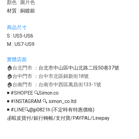
顏色 : 圖片色
材質 : 銅鍍銀
商品尺寸
S : US5-US6
M : US7-US9
實體店面
🏠台北門市 ：
台北市中山區中山北路二段50巷37號
🏠台中門市 ：台中市北區錦新街18號
🏠台南門市 ：台南市中西區萬昌街133-1號
◾️ #SHOPEE 🔍Simon.co
◾️ #INSTAGRAM 🔍 simon_co.ltd
◾️ #LINE🔍@jji0821h (不定時有特惠價格)
💰蝦皮貨付/銀行轉帳/支付寶/PAYPAL/Linepay