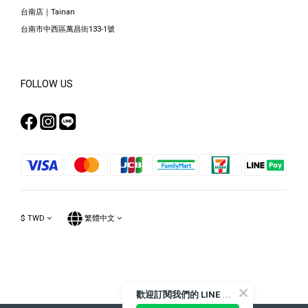
台南店｜Tainan
台南市中西區萬昌街133-1號
FOLLOW US
$
TWD
繁體中文
Powered by SHOPLINE
歡
迎訂閱我們的 LINE 官方帳號