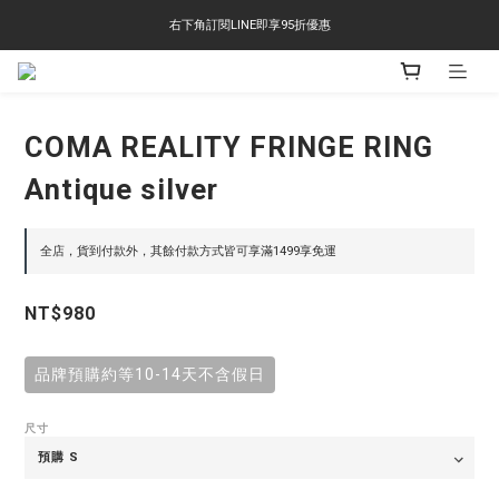
右下角訂閱LINE即享95折優惠
右下角訂閱LINE即享95折優惠
TS-2618 涼感短T 多版型選擇,涼感優惠 單件390 兩件750 三件1000 十件3000
右下角訂閱LINE即享95折優惠
COMA REALITY FRINGE RING
Antique silver
全店，貨到付款外，其餘付款方式皆可享滿1499享免運
NT$980
品牌預購約等10-14天不含假日
尺寸