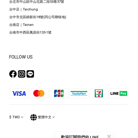
台北市中山區中山北路二段50巷37號
台中店｜Taichung
台中市北區錦新街18號(同公司聯络地)
台南店｜Tainan
台南市中西區萬昌街133-1號
FOLLOW US
$
TWD
繁體中文
歡
迎訂閱我們的 LINE 官方帳號