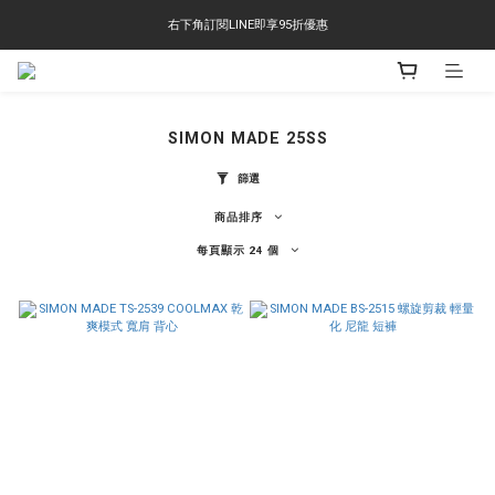
右下角訂閱LINE即享95折優惠
右下角訂閱LINE即享95折優惠
TS-2618 涼感短T 多版型選擇,涼感優惠 單件390 兩件750 三件1000 十件3000
右下角訂閱LINE即享95折優惠
SIMON MADE 25SS
篩選
商品排序
每頁顯示 24 個