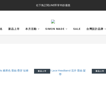
右下角訂閱LINE即享95折優惠
右下角訂閱LINE即享95折優惠
TS-2618 涼感短T 多版型選擇,涼感優惠 單件390 兩件750 三件1000 十件3000
右下角訂閱LINE即享95折優惠
聯名
新品上市
本月活動
SIMON MADE
SALE
台灣設計品牌
新品上市
新品上市