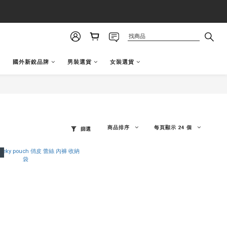
國外新銳品牌
男裝選貨
女裝選貨
商品排序
每頁顯示 24 個
篩選