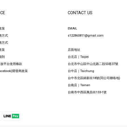
ICE
CONTACT US
政策
EMAIL
務方式
s122860811@gmail.com
務方式
政策
店面地址
細則
台北店｜Taipei
 開放平台使用條款
台北市中山區中山北路二段50巷37號
Facebook)開發商政策
台中店｜Taichung
台中市北區錦新街18號(同公司聯络地)
台南店｜Tainan
台南市中西區萬昌街133-1號