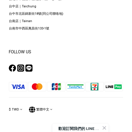
台中店｜Taichung
台中市北區錦新街18號(同公司聯络地)
台南店｜Tainan
台南市中西區萬昌街133-1號
FOLLOW US
$
TWD
繁體中文
歡
迎訂閱我們的 LINE 官方帳號