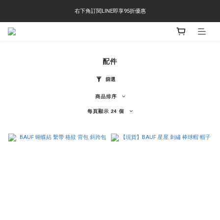
右下角訂閱LINE即享95折優惠
右下角訂閱LINE即享95折優惠
TS-2618 涼感短T 多版型選擇,涼感優惠 單件390 兩件750 三件1000 十件3000
右下角訂閱LINE即享95折優惠
配件
篩選
商品排序
每頁顯示 24 個