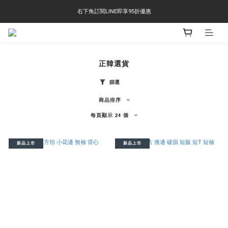
右下角訂閱LINE即享95折優惠
右下角訂閱LINE即享95折優惠
TS-2618 涼感短T 多版型選擇,涼感優惠 單件390 兩件750 三件1000 十件3000
右下角訂閱LINE即享95折優惠
正韓選貨
篩選
商品排序
每頁顯示 24 個
新品上市
新品上市