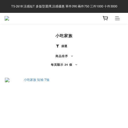
TS-2618 涼感短T 多版型選擇,涼感優惠 單件390 兩件750 三件1000 十件3000
右下角訂閱LINE即享95折優惠
右下角訂閱LINE即享95折優惠
小吃家族
篩選
商品排序
每頁顯示 24 個