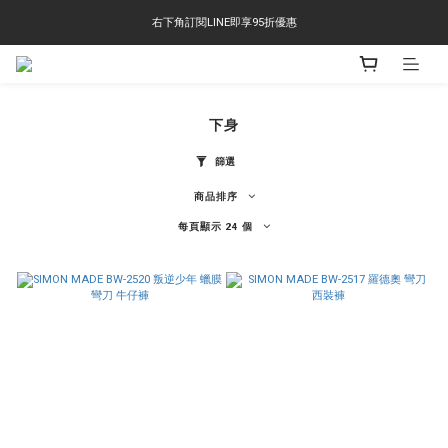
右下角訂閱LINE即享95折優惠
右下角訂閱LINE即享95折優惠
TS-2618 涼感短T 多版型選擇,涼感優惠 單件390 兩件750 三件1000 十件3000
右下角訂閱LINE即享95折優惠
下身
篩選
商品排序
每頁顯示 24 個