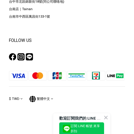
台中市北區錦新街18號(同公司聯络地)
台南店｜Tainan
台南市中西區萬昌街133-1號
FOLLOW US
$
TWD
繁體中文
歡
迎訂閱我們的 LINE 官方帳號
訂閱 LINE 帳號 來享
Powered by SHOPLINE
折扣