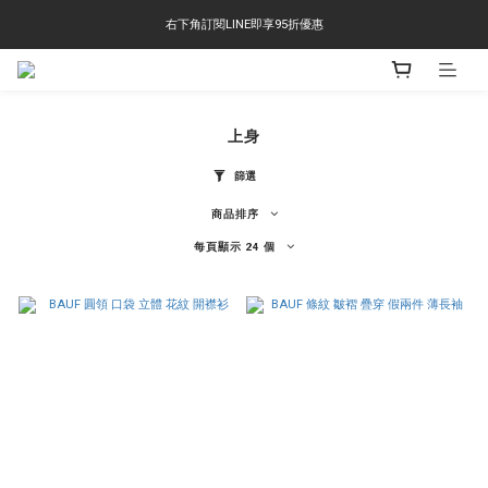
右下角訂閱LINE即享95折優惠
右下角訂閱LINE即享95折優惠
TS-2618 涼感短T 多版型選擇,涼感優惠 單件390 兩件750 三件1000 十件3000
右下角訂閱LINE即享95折優惠
上身
篩選
商品排序
每頁顯示 24 個