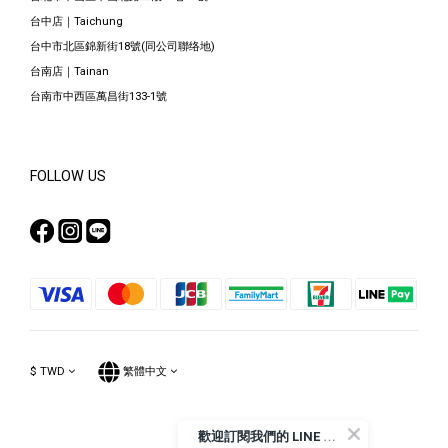
台中店｜Taichung
台中市北區錦新街18號(同公司聯络地)
台南店｜Tainan
台南市中西區萬昌街133-1號
FOLLOW US
$
TWD
繁體中文
歡
迎訂閱我們的 LINE 官方帳號