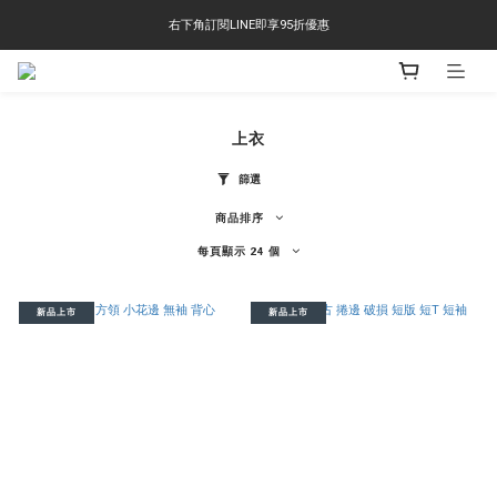
右下角訂閱LINE即享95折優惠
右下角訂閱LINE即享95折優惠
TS-2618 涼感短T 多版型選擇,涼感優惠 單件390 兩件750 三件1000 十件3000
右下角訂閱LINE即享95折優惠
上衣
篩選
商品排序
每頁顯示 24 個
新品上市
新品上市