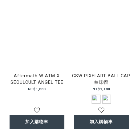
Aftermath W ATM X
CSW PIXELART BALL CAP
SEOULCULT ANGEL TEE
棒球帽
NT$1,880
NT$1,180
加入購物車
加入購物車