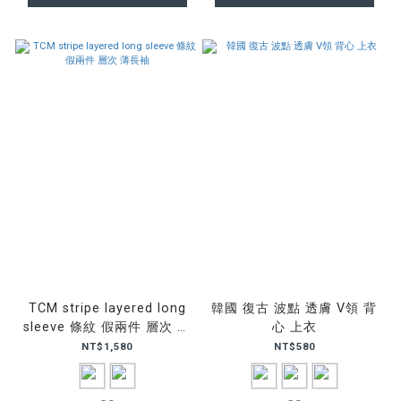
TCM stripe layered long
韓國 復古 波點 透膚 V領 背
sleeve 條紋 假兩件 層次 薄
心 上衣
長袖
NT$1,580
NT$580