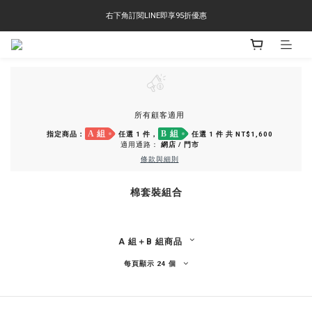
右下角訂閱LINE即享95折優惠
右下角訂閱LINE即享95折優惠
TS-2618 涼感短T 多版型選擇,涼感優惠 單件390 兩件750 三件1000 十件3000
右下角訂閱LINE即享95折優惠
所有顧客適用
A 組
B 組
指定商品：
任選 1 件，
任選 1 件 共 NT$1,600
適用通路：
網店
/
門市
條款與細則
棉套裝組合
A 組＋B 組商品
每頁顯示 24 個