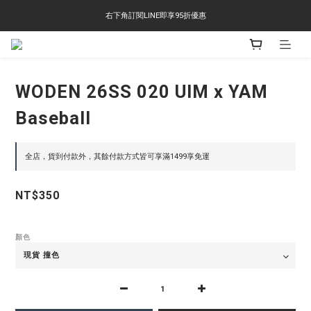
右下角訂閱LINE即享95折優惠
右下角訂閱LINE即享95折優惠
TS-2618 涼感短T 多版型選擇,涼感優惠 單件390 兩件750 三件1000 十件3000
右下角訂閱LINE即享95折優惠
WODEN 26SS 020 UIM x YAM
Baseball
全店，貨到付款外，其餘付款方式皆可享滿1499享免運
NT$350
顏色