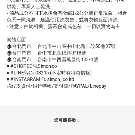
烘乾、專業人士乾洗
- 商品成分不同下水後會有微縮1-2公分屬正常現象，相近
色系一同洗滌；建議使用洗衣袋，並將衣物反面清洗
- 注意：由於相機、螢幕會造成色差，一切以實物為主
實體店面
🏠台北門市 ：台北市中山區中山北路二段50巷37號
🏠台中門市 ：台中市北區錦新街18號
🏠台南門市 ：台南市中西區萬昌街133-1號
◾️ #SHOPEE 🔍Simon.co
◾️ #LINE🔍@jji0821h (不定時有特惠價格)
◾️ #INSTAGRAM 🔍 simon_co.ltd
💰蝦皮貨付/銀行轉帳/支付寶/PAYPAL/Linepay
您可能喜歡...