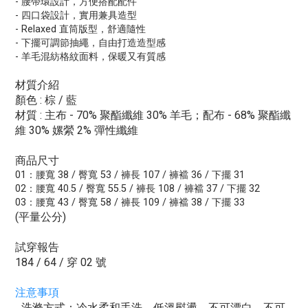
- 腰帶環設計，方便搭配配件
- 四口袋設計，實用兼具造型
- Relaxed 直筒版型，舒適隨性
- 下擺可調節抽繩，自由打造造型感
- 羊毛混紡格紋面料，保暖又有質感
材質介紹
顏色 : 棕 / 藍
材質 :
主布 - 70% 聚酯纖維 30% 羊毛；配布 - 68% 聚酯纖
維 30% 嫘縈 2% 彈性纖維
商品尺寸
01：腰寬 38 / 臀寬 53 / 褲長 107 / 褲襠 36 / 下擺 31
02：腰寬 40.5 / 臀寬 55.5 / 褲長 108 / 褲襠 37 / 下擺 32
03：腰寬 43 / 臀寬 58 / 褲長 109 / 褲襠 38 / 下擺 33
(平量公分)
試穿報告
184 / 64 / 穿 02 號
注意事項
- 洗滌方式：冷水柔和手洗、低溫熨燙、不可漂白、不可