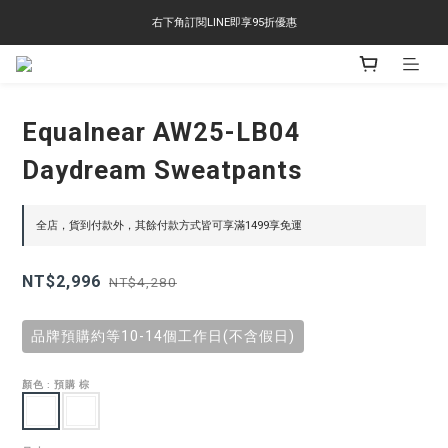
右下角訂閱LINE即享95折優惠
右下角訂閱LINE即享95折優惠
TS-2618 涼感短T 多版型選擇,涼感優惠 單件390 兩件750 三件1000 十件3000
右下角訂閱LINE即享95折優惠
Equalnear AW25-LB04
Daydream Sweatpants
全店，貨到付款外，其餘付款方式皆可享滿1499享免運
NT$2,996
NT$4,280
品牌預購約等10-14個工作日(不含假日)
顏色
: 預購 棕