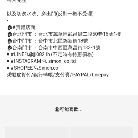
香片完整，
以及切勿水洗、穿出門(反則一概不受理)
-
🏠#實體店面
🏠台北門市 ：台北市萬華區武昌街二段50巷16號1樓
🏠台中門市 ：台中市北區錦新街18號
🏠台南門市 ：台南市中西區萬昌街133-1號
◾️ #LINE🔍@jji0821h (不定時有特惠價格)
◾️ #INSTAGRAM 🔍 simon_co.ltd
◾️ #SHOPEE 🔍Simon.co
💰蝦皮貨付/銀行轉帳/支付寶/PAYPAL/Linepay
您可能喜歡...