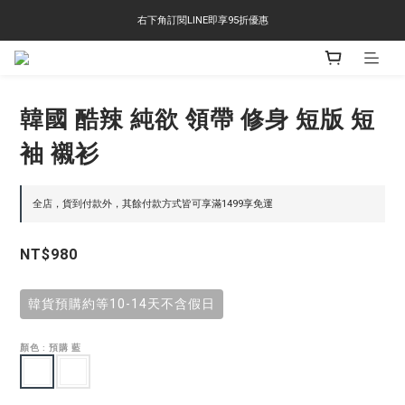
右下角訂閱LINE即享95折優惠
右下角訂閱LINE即享95折優惠
TS-2618 涼感短T 多版型選擇,涼感優惠 單件390 兩件750 三件1000 十件3000
右下角訂閱LINE即享95折優惠
韓國 酷辣 純欲 領帶 修身 短版 短
袖 襯衫
全店，貨到付款外，其餘付款方式皆可享滿1499享免運
NT$980
韓貨預購約等10-14天不含假日
顏色
: 預購 藍