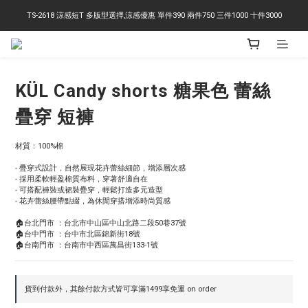
TS-2618 涼感短T 多版型選擇,涼感優惠 單件390 兩件750 三件1000 十件3000
右下角訂閱LINE即享95折優惠
右下角訂閱LINE即享95折優惠
KÜL Candy shorts 糖果色 蕾絲
疊穿 短褲
材質：100%棉
- 疊穿式設計，自然展現花卉蕾絲細節，增添層次感
- 採用柔軟輕盈棉質布料，穿著舒適自在
- 可搭配褲裝或裙裝疊穿，輕鬆打造多元造型
- 花卉蕾絲腰帶點綴，為休閒穿搭增添時尚質感
🏠台北門市 ：台北市中山區中山北路二段50巷37號
🏠台中門市 ：台中市北區錦新街18號
🏠台南門市 ：台南市中西區萬昌街133-1號
貨到付款外，其餘付款方式皆可享滿1499享免運 on order