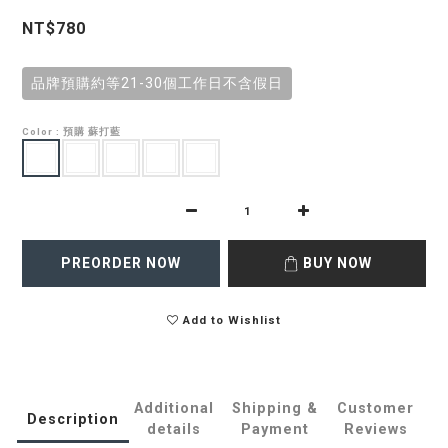
NT$780
品牌預購約等21-30個工作日不含假日
Color
: 預購 蘇打藍
PREORDER NOW
BUY NOW
Add to Wishlist
Additional
Shipping &
Customer
Description
details
Payment
Reviews