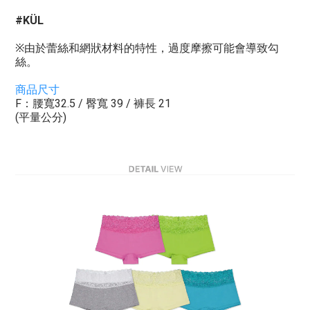
#
KÜL
※由於蕾絲和網狀材料的特性，過度摩擦可能會導致勾
絲。
商品尺寸
F：腰寬32.5 / 臀寬 39 / 褲長 21
(平量公分)