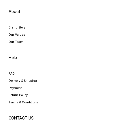
About
Brand Story
Our Values
Our Team
Help
FAQ
Delivery & Shipping
Payment
Return Policy
Terms & Conditions
CONTACT US