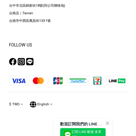
台中市北區錦新街18號(同公司聯络地)
台南店｜Tainan
台南市中西區萬昌街133-1號
FOLLOW US
$
TWD
English
歡
迎訂閱我們的 LINE 官方帳號
訂閱 LINE 帳號 來享
Powered by SHOPLINE