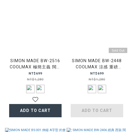
Sold Out
SIMON MADE BW-2516
SIMON MADE BW-2448
COOLMAX 極簡主義 闊腿
COOLMAX 涼感 重磅
西裝褲
BAGGY 西裝 闊腿褲
NT$699
NT$699
NT$1,280
NT$1,280
ADD TO CART
ADD TO CART