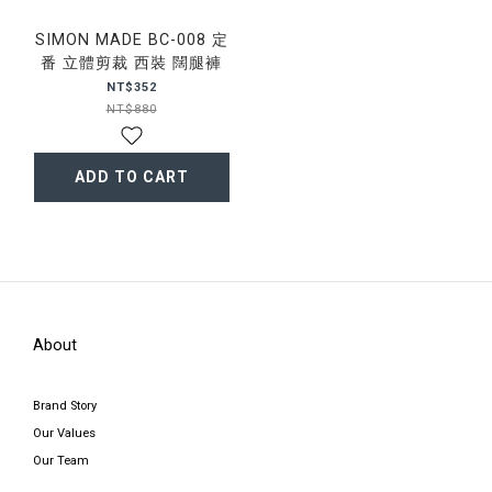
SIMON MADE BC-008 定
番 立體剪裁 西裝 闊腿褲
NT$352
NT$880
ADD TO CART
About
Brand Story
Our Values
Our Team