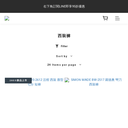
右下角訂閱LINE即享95折優惠
右下角訂閱LINE即享95折優惠
TS-2618 涼感短T 多版型選擇,涼感優惠 單件390 兩件750 三件1000 十件3000
右下角訂閱LINE即享95折優惠
西裝褲
Filter
Sort by
24 Items per page
26SS新品上市