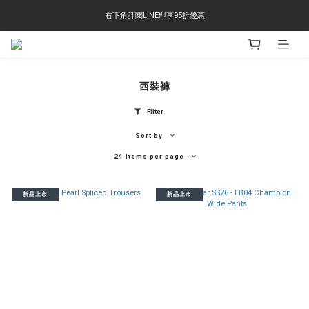
右下角訂閱LINE即享95折優惠
右下角訂閱LINE即享95折優惠
TS-2618 涼感短T 多版型選擇,涼感優惠 單件390 兩件750 三件1000 十件3000
右下角訂閱LINE即享95折優惠
西裝褲
Filter
Sort by
24 Items per page
新品上市
新品上市