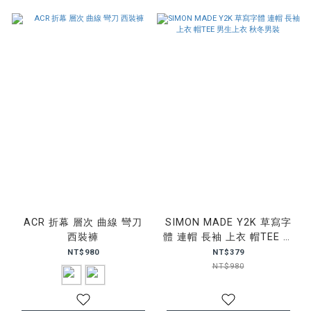
ACR 折幕 層次 曲線 彎刀
SIMON MADE Y2K 草寫字
西裝褲
體 連帽 長袖 上衣 帽TEE 男
生上衣 秋冬男裝
NT$980
NT$379
NT$980