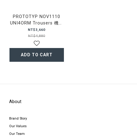
PROTOTYP NOV1110
UNI4ORM Trousers 機能
尼龍 長褲
NT$3,660
NT$4,880
ADD TO CART
About
Brand Story
Our Values
Our Team