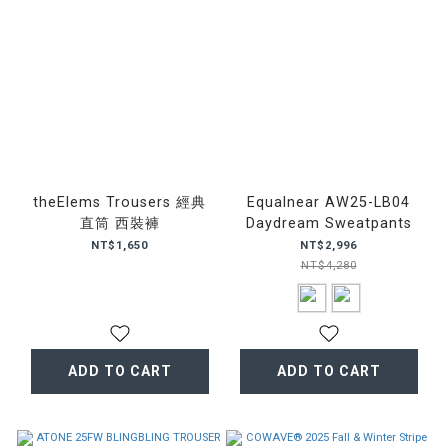
theElems Trousers 經典
Equalnear AW25-LB04
直筒 西裝褲
Daydream Sweatpants
NT$1,650
NT$2,996
NT$4,280
ADD TO CART
ADD TO CART