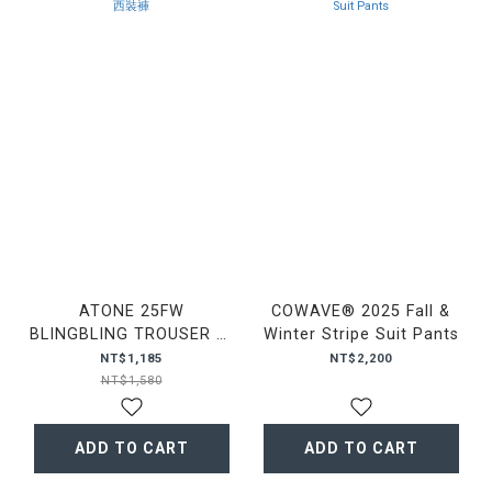
ATONE 25FW
COWAVE® 2025 Fall &
BLINGBLING TROUSER 西
Winter Stripe Suit Pants
裝褲
NT$1,185
NT$2,200
NT$1,580
ADD TO CART
ADD TO CART