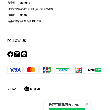
台中店｜Taichung
台中市北區錦新街18號(同公司聯络地)
台南店｜Tainan
台南市中西區萬昌街133-1號
FOLLOW US
$
TWD
English
歡
迎訂閱我們的 LINE 官方帳號