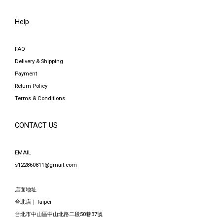
Help
FAQ
Delivery & Shipping
Payment
Return Policy
Terms & Conditions
CONTACT US
EMAIL
s122860811@gmail.com
店面地址
台北店｜Taipei
台北市中山區中山北路二段50巷37號