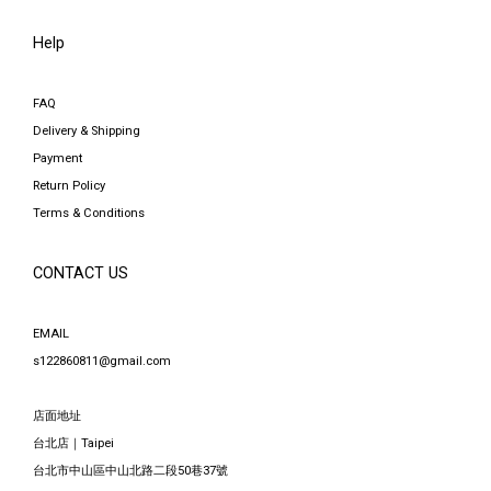
Help
FAQ
Delivery & Shipping
Payment
Return Policy
Terms & Conditions
CONTACT US
EMAIL
s122860811@gmail.com
店面地址
台北店｜Taipei
台北市中山區中山北路二段50巷37號