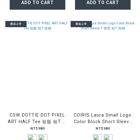
ADD TO CART
ADD TO CART
新品上市
新品上市
CSW DOTTIE DOT PIXEL
COIRIS Laura Small Logo
ART HALF Tee 短版 短T 短
Color Block Short Sleeve
袖
T 拼色 短T 短袖
NT$980
NT$980