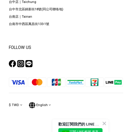
台中店｜Taichung
台中市北區錦新街18號(同公司聯络地)
台南店｜Tainan
台南市中西區萬昌街133-1號
FOLLOW US
$
TWD
English
歡
迎訂閱我們的 LINE 官方帳號
訂閱 LINE 帳號 來享