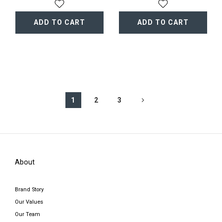
ADD TO CART
ADD TO CART
1
2
3
About
Brand Story
Our Values
Our Team