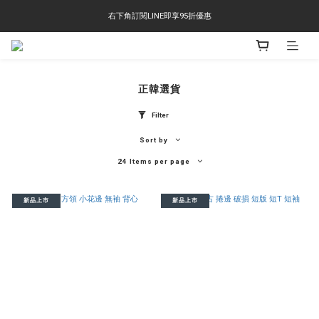
右下角訂閱LINE即享95折優惠
右下角訂閱LINE即享95折優惠
TS-2618 涼感短T 多版型選擇,涼感優惠 單件390 兩件750 三件1000 十件3000
右下角訂閱LINE即享95折優惠
正韓選貨
Filter
Sort by
24 Items per page
新品上市
新品上市