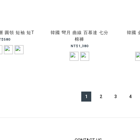
層 圓領 短袖 短T
韓國 彎月 曲線 百慕達 七分
韓國 
棉褲
T$580
NT$1,380
1
2
3
4