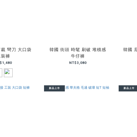
剪裁 彎刀 大口袋
韓國 街頭 時髦 刷破 堆積感
韓國 
工裝褲
牛仔褲
$1,480
NT$3,080
新品上市
新品上市