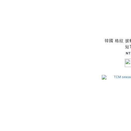
韓國 格紋 披
短
NT