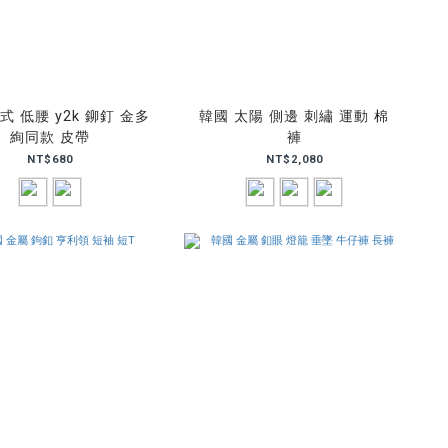
式 低腰 y2k 鉚釘 金多
韓國 太陽 側邊 刺繡 運動 棉
絢同款 皮帶
褲
NT$680
NT$2,080