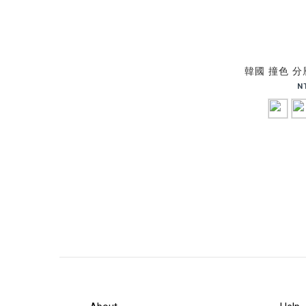
韓國 撞色 分
N