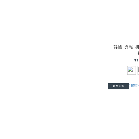
韓國 異軸 
NT
新品上市