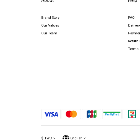
About
Help
Brand Story
FAQ
Our Values
Deliver
Our Team
Payme
Return 
Terms 
$
TWD
English