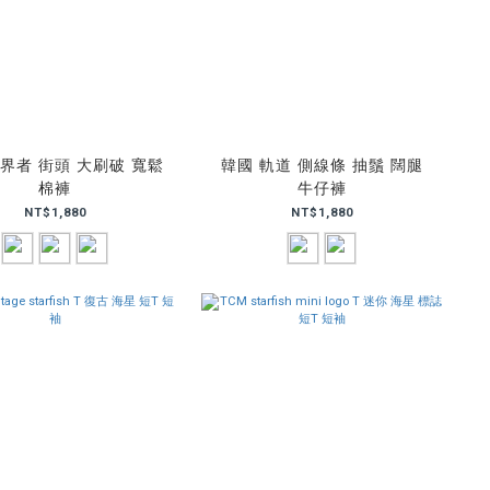
界者 街頭 大刷破 寬鬆
韓國 軌道 側線條 抽鬚 闊腿
棉褲
牛仔褲
NT$1,880
NT$1,880