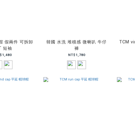
帽 假兩件 可拆卸
韓國 水洗 堆積感 微喇叭 牛仔
TCM vi
T 短袖
褲
$1,480
NT$1,780