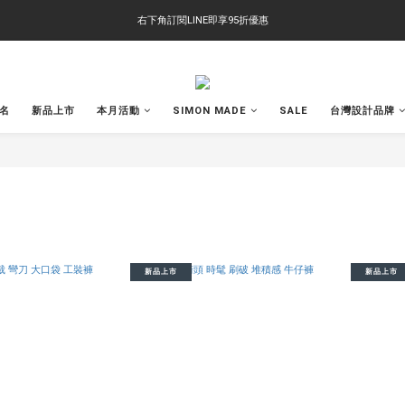
右下角訂閱LINE即享95折優惠
右下角訂閱LINE即享95折優惠
TS-2618 涼感短T 多版型選擇,涼感優惠 單件390 兩件750 三件1000 十件3000
右下角訂閱LINE即享95折優惠
聯名
新品上市
本月活動
SIMON MADE
SALE
台灣設計品牌
新品上市
新品上市