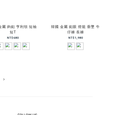
金屬 鉤釦 亨利領 短袖
韓國 金屬 釦眼 燈籠 垂墜 牛
短T
仔褲 長褲
NT$680
NT$1,980