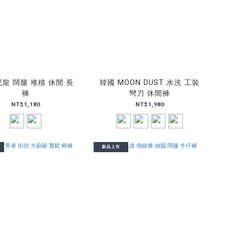
尼龍 闊腿 堆積 休閒 長
韓國 MOON DUST 水洗 工裝
褲
彎刀 休閒褲
NT$1,180
NT$1,980
新品上市