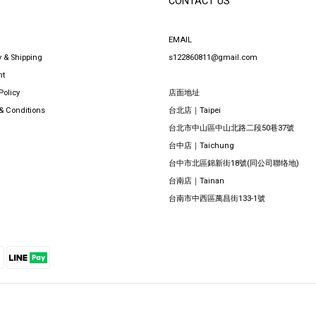
CONTACT US
EMAIL
y & Shipping
s122860811@gmail.com
nt
Policy
店面地址
& Conditions
台北店｜Taipei
台北市中山區中山北路二段50巷37號
台中店｜Taichung
台中市北區錦新街18號(同公司聯络地)
台南店｜Tainan
台南市中西區萬昌街133-1號