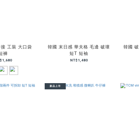
拼接 工裝 大口袋
韓國 末日感 華夫格 毛邊 破壞
韓國 破
短褲
短T 短袖
$1,680
NT$1,480
新品上市