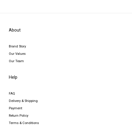
About
Brand Story
Our Values
Our Team
Help
FAQ
Delivery & Shipping
Payment
Return Policy
Terms & Conditions