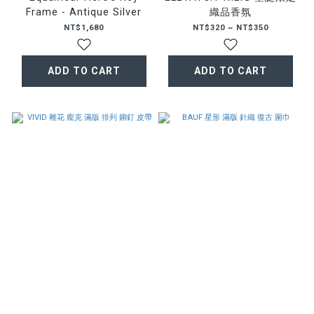
Frame - Antique Silver
織品香氛
NT$1,680
NT$320 ~ NT$350
ADD TO CART
ADD TO CART