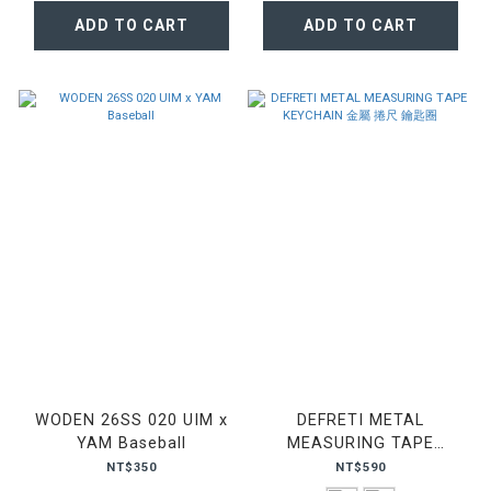
ADD TO CART
ADD TO CART
WODEN 26SS 020 UIM x
DEFRETI METAL
YAM Baseball
MEASURING TAPE
KEYCHAIN 金屬 捲尺 鑰匙
NT$350
NT$590
圈