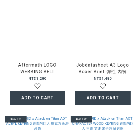
Aftermath LOGO
Jobdatasheet A3 Logo
WEBBING BELT
Boxer Brief 彈性 內褲
NT$1,280
NT$1,480
ADD TO CART
ADD TO CART
新品上市
新品上市