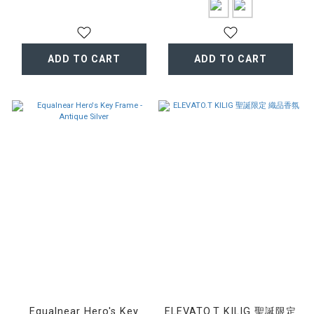
ADD TO CART
ADD TO CART
Equalnear Hero's Key
ELEVATO.T KILIG 聖誕限定