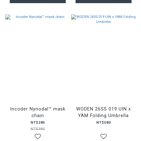
Incoder Nynodal™ mask
WODEN 26SS 019 UIN x
chain
YAM Folding Umbrella
NT$285
NT$580
NT$380