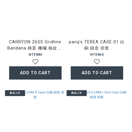
CARRYON 26SS Gridline
panq's TEREA CASE 01 白
Bandana 棉質 柵欄 格紋 頭
銅 鑄造 掛套
巾
NT$880
NT$850
ADD TO CART
ADD TO CART
新品上市
新品上市