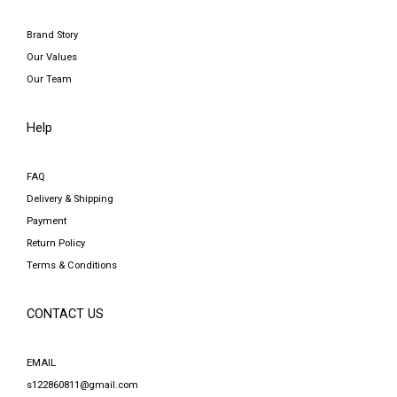
Brand Story
Our Values
Our Team
Help
FAQ
Delivery & Shipping
Payment
Return Policy
Terms & Conditions
CONTACT US
EMAIL
s122860811@gmail.com