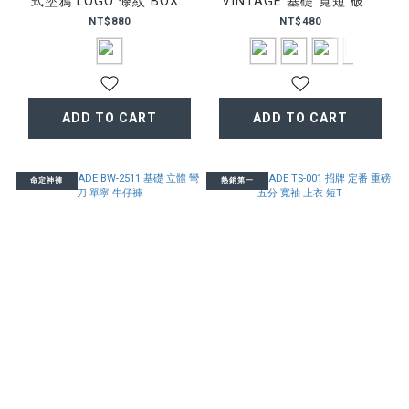
式塗鴉 LOGO 條紋 BOXY
VINTAGE 基礎 寬短 破壞
短T
BOXY 短T
NT$880
NT$480
ADD TO CART
ADD TO CART
命定神褲
熱銷第一