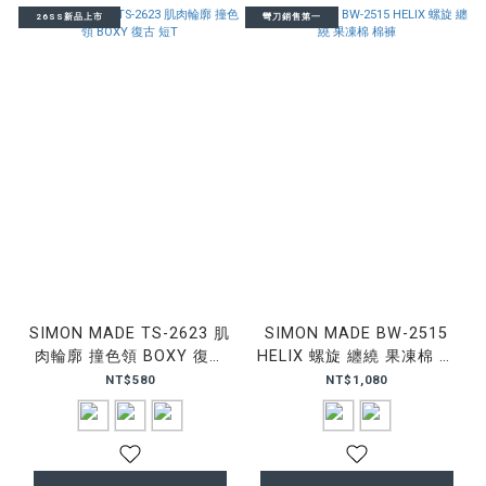
26SS新品上市
彎刀銷售第一
SIMON MADE TS-2623 肌
SIMON MADE BW-2515
肉輪廓 撞色領 BOXY 復古
HELIX 螺旋 纏繞 果凍棉 棉
短T
褲
NT$580
NT$1,080