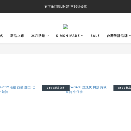
右下角訂閱LINE即享95折優惠
右下角訂閱LINE即享95折優惠
TS-2618 涼感短T 多版型選擇,涼感優惠 單件390 兩件750 三件1000 十件3000
右下角訂閱LINE即享95折優惠
聯名
新品上市
本月活動
SIMON MADE
SALE
台灣設計品牌
26SS新品上市
26SS新