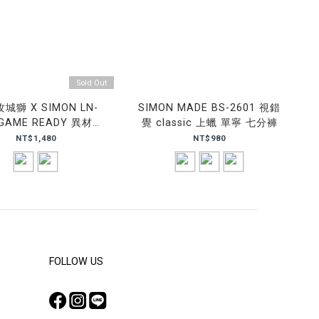
Sold Out
城獅 X SIMON LN-
SIMON MADE BS-2601 視錯
 GAME READY 異材質
覺 classic 上蠟 單寧 七分褲
拼接 球褲
NT$1,480
NT$980
FOLLOW US