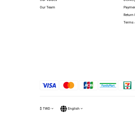
Our Team
Payme
Return 
Terms 
$
TWD
English