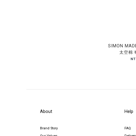
SIMON MAD
太空棉 
NT
About
Help
Brand Story
FAQ
Our Values
Deliver