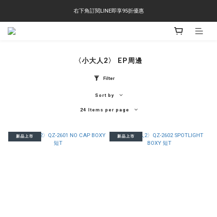
右下角訂閱LINE即享95折優惠
右下角訂閱LINE即享95折優惠
TS-2618 涼感短T 多版型選擇,涼感優惠 單件390 兩件750 三件1000 十件3000
右下角訂閱LINE即享95折優惠
〈小大人2〉 EP周邊
Filter
Sort by
24 Items per page
新品上市
新品上市