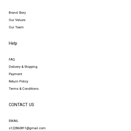
Brand Story
Our Values
Our Team
Help
FAQ
Delivery & Shipping
Payment
Return Policy
Terms & Conditions
CONTACT US
EMAIL
s122860811@gmail.com