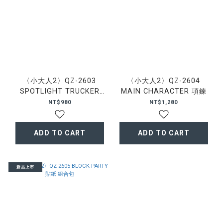
〈小大人2〉QZ-2603
〈小大人2〉QZ-2604
SPOTLIGHT TRUCKER
MAIN CHARACTER 項鍊
CAP
NT$980
NT$1,280
ADD TO CART
ADD TO CART
新品上市