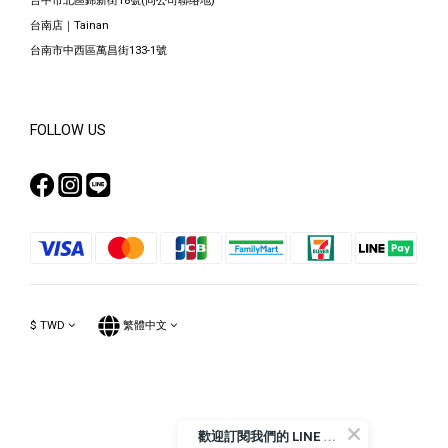
台中市北區錦新街18號(同公司聯络地)
台南店｜Tainan
台南市中西區萬昌街133-1號
FOLLOW US
$
TWD
繁體中文
Powered by SHOPLINE
歡
迎訂閱我們的 LINE 官方帳號