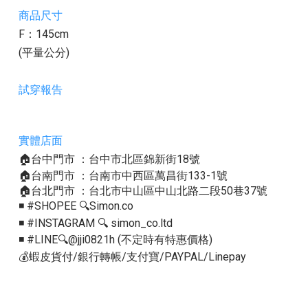
商品尺寸
F：145cm
(平量公分)
試穿報告
實體店面
🏠台中門市 ：台中市北區錦新街18號
🏠台南門市 ：台南市中西區萬昌街133-1號
🏠台北門市 ：台北市中山區中山北路二段50巷37號
◾️ #SHOPEE 🔍Simon.co
◾️ #INSTAGRAM 🔍 simon_co.ltd
◾️ #LINE🔍@jji0821h (不定時有特惠價格)
💰蝦皮貨付/銀行轉帳/支付寶/PAYPAL/Linepay