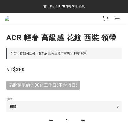
右下角訂閱LINE即享95折優惠
右下角訂閱LINE即享95折優惠
TS-2618 涼感短T 多版型選擇,涼感優惠 單件390 兩件750 三件1000 十件3000
右下角訂閱LINE即享95折優惠
ACR 輕奢 高級感 花紋 西裝 領帶
全店，貨到付款外，其餘付款方式皆可享滿1499享免運
NT$380
品牌預購約等30個工作日(不含假日)
規格