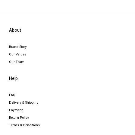
About
Brand Story
Our Values
Our Team
Help
FAQ
Delivery & Shipping
Payment
Return Policy
Terms & Conditions