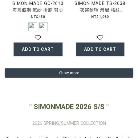
SIMON MADE GC-2610
SIMON MADE TS-2638
海島假期 流紗 掛脖 背心
夜霧餘暉 漸層 格紋
BOXY 襯衫
NT$450
NT$1,080
ADD TO CART
ADD TO CART
Show more
" SIMONMADE 2026 S/S "
2026 SPRING/SUMMER COLLECTION