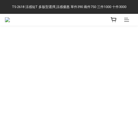
TS-2618 涼感短T 多版型選擇,涼感優惠 單件390 兩件750 三件1000 十件3000
右下角訂閱LINE即享95折優惠
右下角訂閱LINE即享95折優惠