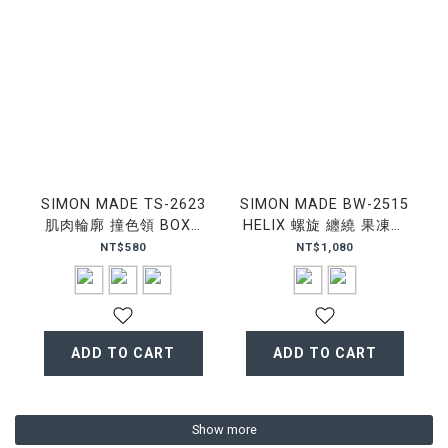
SIMON MADE TS-2623
SIMON MADE BW-2515
肌肉輪廓 撞色領 BOXY
HELIX 螺旋 纏繞 果凍棉
復古 短T
棉褲
NT$580
NT$1,080
ADD TO CART
ADD TO CART
Show more