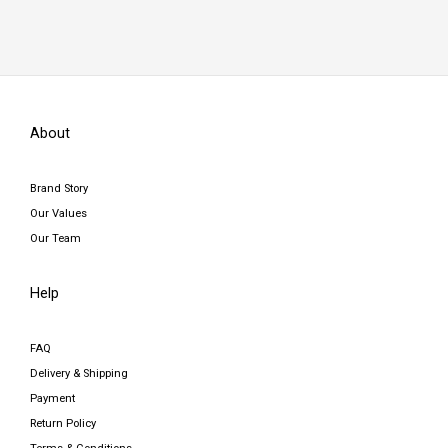
About
Brand Story
Our Values
Our Team
Help
FAQ
Delivery & Shipping
Payment
Return Policy