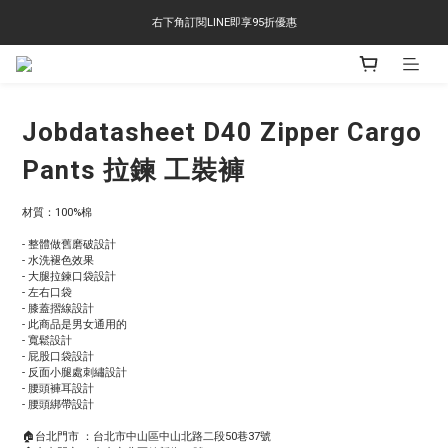
右下角訂閱LINE即享95折優惠
右下角訂閱LINE即享95折優惠
TS-2618 涼感短T 多版型選擇,涼感優惠 單件390 兩件750 三件1000 十件3000
右下角訂閱LINE即享95折優惠
Jobdatasheet D40 Zipper Cargo
Pants 拉鍊 工裝褲
材質：100%棉
- 整體做舊磨破設計
- 水洗褪色效果
- 大腿拉鍊口袋設計
- 左右口袋
- 膝蓋摺線設計
- 此商品是男女通用的
- 寬鬆設計
- 屁股口袋設計
- 反面小腿處刺繡設計
- 腰頭褲耳設計
- 腰頭綁帶設計
🏠台北門市 ：台北市中山區中山北路二段50巷37號