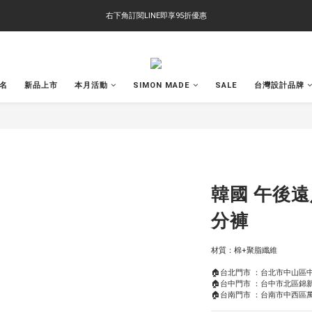
右下角訂閱LINE即享95折優惠
右下角訂閱LINE即享95折優惠
TS-2618 涼感短T 多版型選擇,涼感優惠 單件390 兩件750 三件1000 十件3000
右下角訂閱LINE即享95折優惠
聯名
新品上市
本月活動
SIMON MADE
SALE
台灣設計品牌
韓國 午後遠
分褲
材質：棉+聚脂纖維
🏠台北門市 ：台北市中山區中
🏠台中門市 ：台中市北區錦新
🏠台南門市 ：台南市中西區萬昌