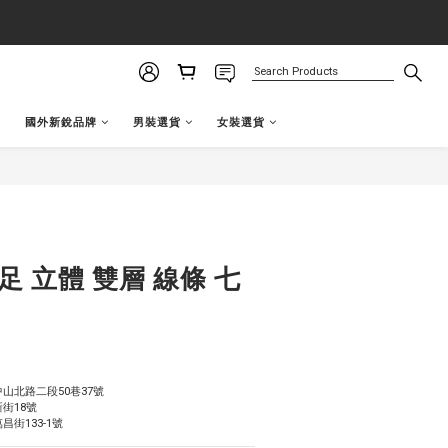
國外新銳品牌
男裝選貨
女裝選貨
BUY NOW
足 立體 雙層 線條 七
山北路二段50巷37號
街18號
街133-1號