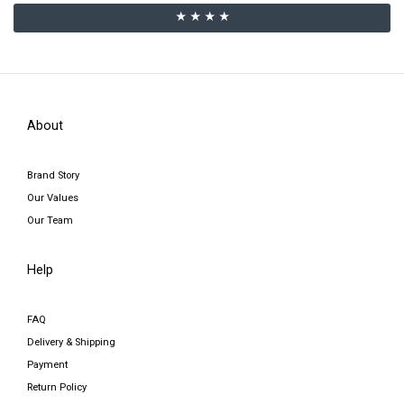
★ ★ ★ ★
About
Brand Story
Our Values
Our Team
Help
FAQ
Delivery & Shipping
Payment
Return Policy