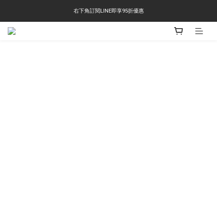
右下角訂閱LINE即享95折優惠
右下角訂閱LINE即享95折優惠
TS-2618 涼感短T 多版型選擇,涼感優惠 單件390 兩件750 三件1000 十件3000
右下角訂閱LINE即享95折優惠