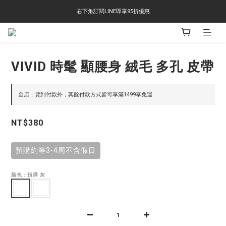
右下角訂閱LINE即享95折優惠
右下角訂閱LINE即享95折優惠
TS-2618 涼感短T 多版型選擇,涼感優惠 單件390 兩件750 三件1000 十件3000
右下角訂閱LINE即享95折優惠
VIVID 時髦 顯腰身 絨毛 多孔 皮帶
全店，貨到付款外，其餘付款方式皆可享滿1499享免運
NT$380
預購約等3-4周不含假日
顏色
: 預購 灰