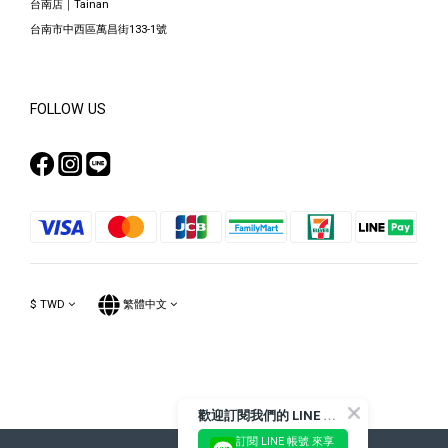
台南店｜Tainan
台南市中西區萬昌街133-1號
FOLLOW US
$
TWD
繁體中文
Powered by SHOPLINE
歡
迎訂閱我們的 LINE 官方帳號
訂閱 LINE 帳號 來享