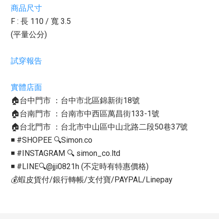
商品尺寸
F : 長 110 / 寬 3.5
(平量公分)
試穿報告
實體店面
🏠台中門市 ：台中市北區錦新街18號
🏠台南門市 ：台南市中西區萬昌街133-1號
🏠台北門市 ：台北市中山區中山北路二段50巷37號
◾️ #SHOPEE 🔍Simon.co
◾️ #INSTAGRAM 🔍 simon_co.ltd
◾️ #LINE🔍@jji0821h (不定時有特惠價格)
💰蝦皮貨付/銀行轉帳/支付寶/PAYPAL/Linepay